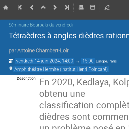
Séminaire Bourbaki du vendredi
Tétraèdres à angles dièdres rationn
par
Antoine Chambert-Loir
vendredi 14 juin 2024, 14:00
→
15:00
Europe/Paris
Amphithéâtre Hermite (Institut Henri Poincaré)
En 2020, Kedlaya, Kol
Description
obtenu une
classification complè
dièdres sont commens
un problème posé en 