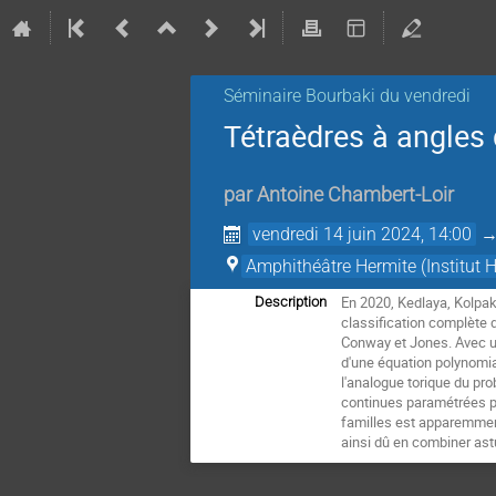
Séminaire Bourbaki du vendredi
Tétraèdres à angles 
par
Antoine Chambert-Loir
vendredi 14 juin 2024, 14:00
Amphithéâtre Hermite (Institut H
En 2020, Kedlaya, Kolpa
Description
classification complète 
Conway et Jones. Avec un
d'une équation polynomia
l'analogue torique du pr
continues paramétrées pa
familles est apparemment
ainsi dû en combiner ast