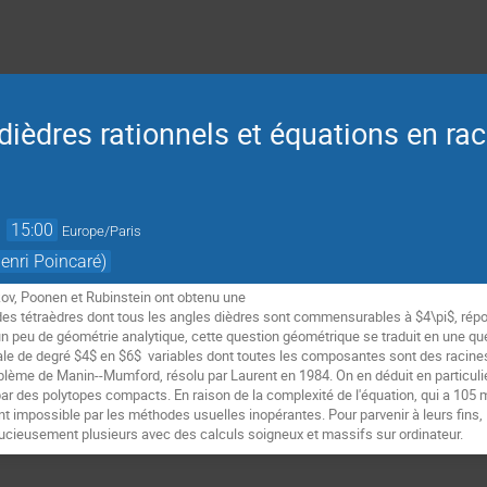
dièdres rationnels et équations en raci
→
15:00
Europe/Paris
enri Poincaré)
kov, Poonen et Rubinstein ont obtenu une
des tétraèdres dont tous les angles dièdres sont commensurables à $4\pi$, rép
 peu de géométrie analytique, cette question géométrique se traduit en une que
le de degré $4$ en $6$ variables dont toutes les composantes sont des racines d
oblème de Manin--Mumford, résolu par Laurent en 1984. On en déduit en particuli
r des polytopes compacts. En raison de la complexité de l'équation, qui a 105 
 impossible par les méthodes usuelles inopérantes. Pour parvenir à leurs fins,
ucieusement plusieurs avec des calculs soigneux et massifs sur ordinateur.