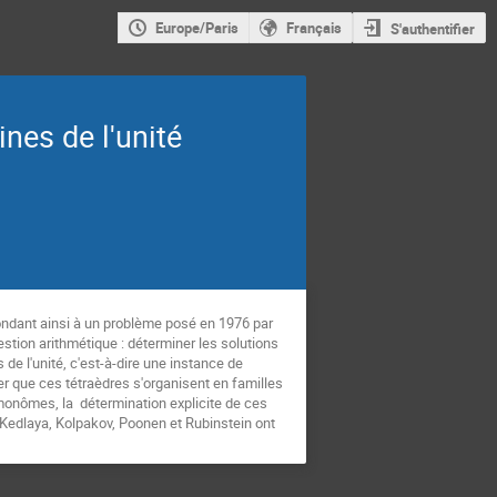
Europe/Paris
Français
S'authentifier
nes de l'unité
ondant ainsi à un problème posé en 1976 par
stion arithmétique : déterminer les solutions
e l'unité, c'est-à-dire une instance de
er que ces tétraèdres s'organisent en familles
monômes, la détermination explicite de ces
 Kedlaya, Kolpakov, Poonen et Rubinstein ont