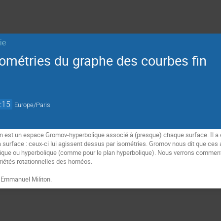
ie
sométries du graphe des courbes fin
:15
Europe/Paris
n est un espace Gromov-hyperbolique associé à (presque) chaque surface. Il a ét
surface : ceux-ci lui agissent dessus par isométries. Gromov nous dit que ces a
bolique ou hyperbolique (comme pour le plan hyperbolique). Nous verrons comment 
riétés rotationnelles des homéos.
 Emmanuel Militon.