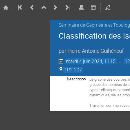
Séminaire de Géométrie et Topolog
Classification des i
par
Pierre-Antoine Guihéneuf
mardi 4 juin 2024, 11:15
→
12
1R2-207
Le graphe des courbes fi
Description
groupe des homéos de la 
types : elliptique, para
dynamiques, via les prop
Travail en commun avec