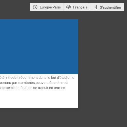
Europe/Paris
Français
S'authentifier
é introduit récemment dans le but d'étudier le
ctions par isométries peuvent être de trois
cette classification se traduit en termes