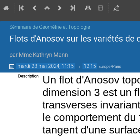
Séminaire de Géométrie et Topologie
Flots d'Anosov sur les variétés de
par
Mme
Kathryn Mann
mardi 28 mai 2024, 11:15
→
12:15
Europe/Paris
Description
Un flot d'Anosov top
dimension 3 est un f
transverses invarian
le comportement du fl
tangent d'une surfac