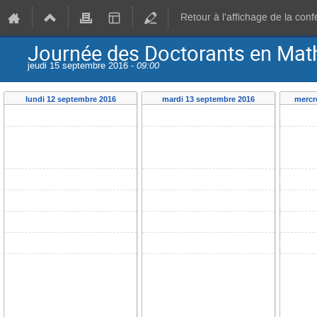
Retour à l'affichage de la con
Journée des Doctorants en Ma
jeudi 15 septembre 2016 -
09:00
lundi 12 septembre 2016
mardi 13 septembre 2016
mercr