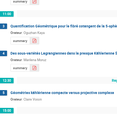
summary
11:00
Quantification Géométrique pour le fibré cotangent de la 5-sph
3
Orateur
:
Oguzhan Kaya
summary
Des sous-variétés Lagrangiennes dans la presque Kählerienne $
4
Orateur
:
Marilena Moruz
summary
Rep
12:30
Géométries kählérienne compacte versus projective complexe
5
Orateur
:
Claire Voisin
15:00