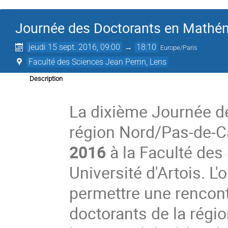
Journée des Doctorants en Mathé
jeudi 15 sept. 2016, 09:00
→
18:10
Europe/Paris
Faculté des Sciences Jean Perrin, Lens
Description
La dixième Journée d
région Nord/Pas-de-Cal
2016
à la Faculté des
Université d'Artois. L'
permettre une rencont
doctorants de la régi