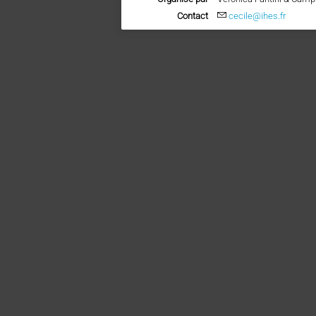
Contact
cecile@ihes.fr