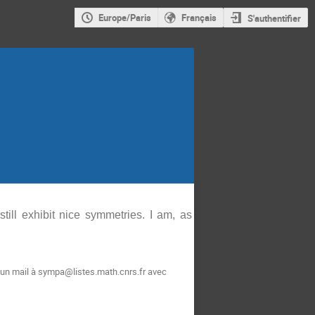
Europe/Paris
Français
S'authentifier
till exhibit nice symmetries. I am, as
 un mail à sympa@listes.math.cnrs.fr avec