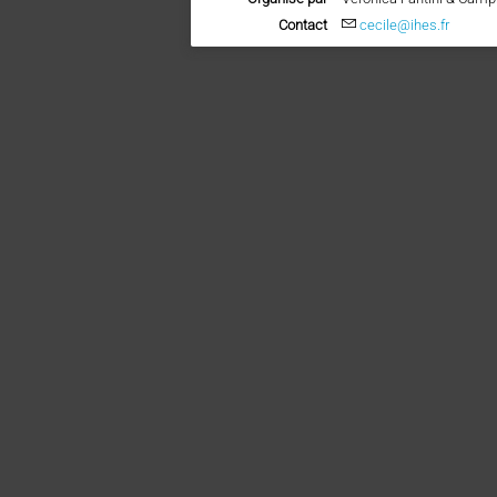
Contact
cecile@ihes.fr