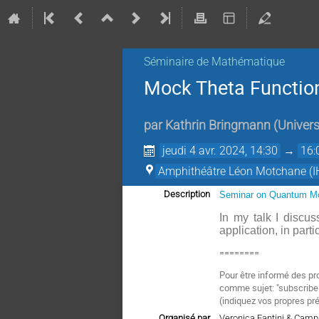
Séminaire de Mathématique
Mock Theta Function
par
Kathrin Bringmann
(
Univers
jeudi 4 avr. 2024, 14:30
→
16:
Amphithéâtre Léon Motchane (I
Description
Seminar on Quantum Mo
In my talk I discus
application, in parti
========
Pour être informé des pr
comme sujet: "subscrib
(
indiquez vos propres pr
Organisé par
Veronica Fantini & Camp