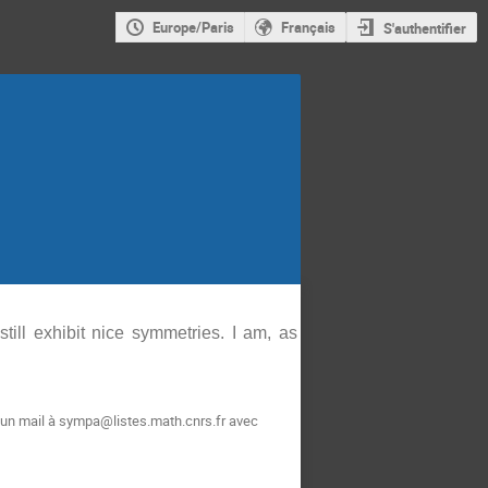
Europe/Paris
Français
S'authentifier
till exhibit nice symmetries. I am, as
 un mail à sympa@listes.math.cnrs.fr avec