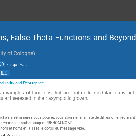
s, False Theta Functions and Beyond
ity of Cologne
)
00
Europe/Paris
HES)
dularity and Resurgence
s examples of functions that are not quite modular forms but s
cular interested in their asymptotic growth.
ochains séminaires vous pouvez vous abonner à la liste de diffusion
en écrivant
e
seminaire_mathematique PRENOM NOM"
énom et nom) et laissez le corps du message vide.
bell Wheeler