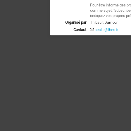
Pour être informé des pr
comme sujet: "subscrib
(
indiquez vos propres pr
Organisé par
Thibault Damour
Contact
cecile@ihes.fr