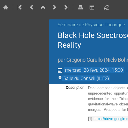
Séminaire de Physique Théorique
Black Hole Spectros
Reality
par
Gregorio Carullo
(
Niels Boh
mercredi 28 févr. 2024, 15:00
Salle du Conseil (IHES)
Description
Dark compact objects a
unprecedented opportuni
evidence for their "bla
gravitational-wave obser
mergers. Prospects for h
[1] 
https://drive.googl