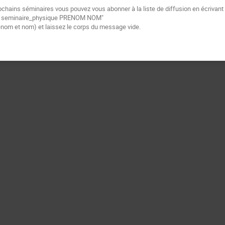
ochains séminaires vous pouvez vous abonner à la liste de diffusion
en écrivant
e
seminaire_physique PRENOM NOM"
énom et nom) et laissez le corps du message vide.