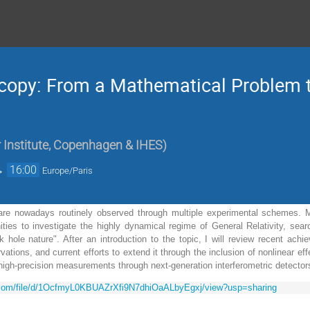
copy: From a Mathematical Problem t
r Institute, Copenhagen & IHES
)
→
16:00
Europe/Paris
re nowadays routinely observed through multiple experimental schemes. Me
ties to investigate the highly dynamical regime of General Relativity, sea
ck hole nature". After an introduction to the topic, I will review recent ach
vations, and current efforts to extend it through the inclusion of nonlinear eff
igh-precision measurements through next-generation interferometric detectors 
e.com/file/d/1OcfmyL0KBUAZrXfi9N7dhiOaALbyEgxj/view?usp=sharing