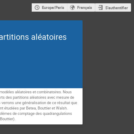
Europe/Paris
Français
S'authentifier
rtitions aléatoires
ns modèles aléatoires et combinatoires. Nous
parts des partitions aléatoires avec mesure de
s verrons une généralisation de ce résultat que
t étudiées par Betea, Bouttier et Walsh.
 problèmes de comptage des quadrangulations
Bouttier).