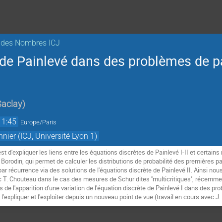
e des Nombres ICJ
de Painlevé dans des problèmes de pa
Saclay
)
11:45
Europe/Paris
nier (ICJ, Université Lyon 1)
est d'expliquer les liens entre les équations discrètes de Painlevé I-II et certai
e Borodin, qui permet de calculer les distributions de probabilité des premières 
r récurrence via des solutions de l'équations discrète de Painlevé II. Ainsi nou
T. Chouteau dans le cas des mesures de Schur dites ''multicritiques'', récemmen
s de l'apparition d'une variation de l'équation discrète de Painlevé I dans des
'expliquer et l'exploiter depuis un nouveau point de vue (travail en cours avec J. 