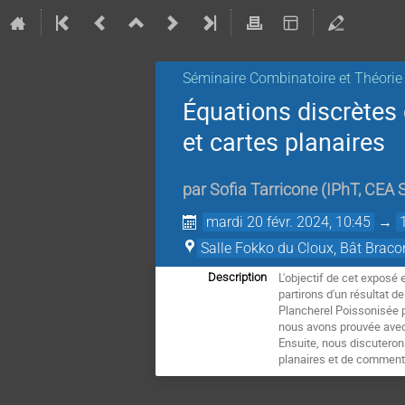
Séminaire Combinatoire et Théori
Équations discrètes 
et cartes planaires
par
Sofia Tarricone
(
IPhT, CEA 
mardi 20 févr. 2024, 10:45
→
Salle Fokko du Cloux, Bât Bracon
L'objectif de cet exposé 
Description
partirons d'un résultat d
Plancherel Poissonisée pa
nous avons prouvée avec 
Ensuite, nous discuteron
planaires et de comment l