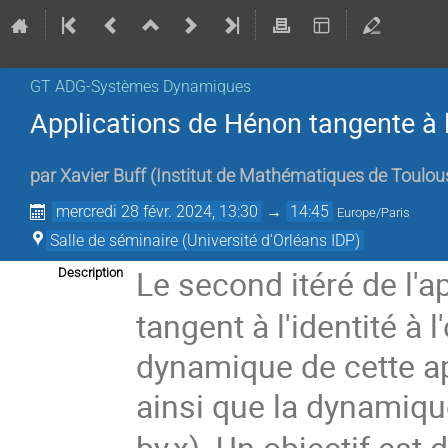
GT ADG-Systèmes Dynamiques
Applications de Hénon tangente à l'
par
Xavier Buff
(
Institut de Mathématiques de Toulou
mercredi 28 févr. 2024, 13:30
→
14:45
Europe/Paris
Salle de séminaire (Université d'Orléans IDP)
Le second itéré de l'a
Description
tangent à l'identité à l
dynamique de cette ap
ainsi que la dynamiqu
by,x). Un objectif est