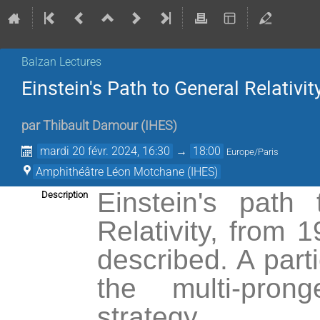
Balzan Lectures
Einstein's Path to General Relativit
par
Thibault Damour
(
IHES
)
mardi 20 févr. 2024, 16:30
→
18:00
Europe/Paris
Amphithéâtre Léon Motchane (IHES)
Einstein's path
Description
Relativity, from 
described. A part
the multi-pron
strategy.