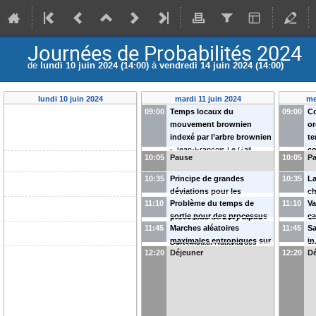
Journées de Probabilités 2024
de
lundi 10 juin 2024 (14:00)
à
vendredi 14 juin 2024 (14:00)
lundi 10 juin 2024
mardi 11 juin 2024
me
09:00
Temps locaux du
09:00
C
mouvement brownien
or
indexé par l’arbre brownien
t
-
Jean-François Le Gall
co
10:05
Pause
10:05
P
(
Université Paris-Saclay
)
pe
p
10:35
Principe de grandes
10:35
La
(
M
déviations pour les
ch
Na
11:10
Problème du temps de
11:10
Va
excursions normalisées de
Or
sortie pour des processus
ca
processus de Lévy alpha-
Un
11:45
Marches aléatoires
11:45
Sa
non-markoviens
-
Ashot
pr
stables saut négatif
-
Léo
maximales entropiques sur
in
Aleksian
cl
Dort
(
Institut National des
12:20
Déjeuner
12:20
Dé
des graphes infinis et
f
(
S
Sciences Appliquées de Lyon
)
limites d’échelles.
-
Thibaut
(
U
Un
Duboux
(
Institut de
Mathématiques de
Bourgogne
)