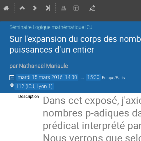
Séminaire Logique mathématique ICJ
Sur l'expansion du corps des nombr
puissances d'un entier
par
Nathanaël Mariaule
mardi 15 mars 2016, 14:30
→
15:30
Europe/Paris
112 (ICJ, Lyon 1)
Dans cet exposé, j'axi
Description
nombres p-adiques da
prédicat interprété pa
Nous verrons que selon