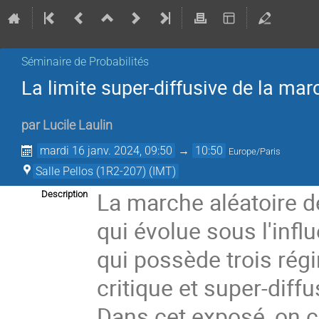
Séminaire de Probabilités
La limite super-diffusive de la mar
par
Lucile Laulin
mardi 16 janv. 2024, 09:50
→
10:50
Europe/Paris
Salle Pellos (1R2-207) (IMT)
La marche aléatoire d
Description
qui évolue sous l'inf
qui possède trois rég
critique et super-diffu
Dans cet exposé, on 