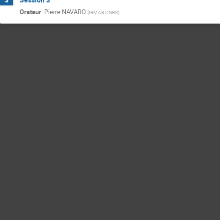
Orateur
:
Pierre NAVARO
(
IRMAR CNRS
)