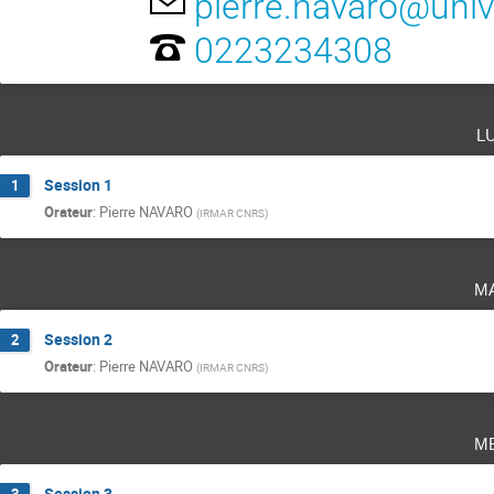
pierre.navaro@univ
0223234308
l
Session 1
1
Orateur
:
Pierre NAVARO
(
IRMAR CNRS
)
m
Session 2
2
Orateur
:
Pierre NAVARO
(
IRMAR CNRS
)
m
Session 3
3