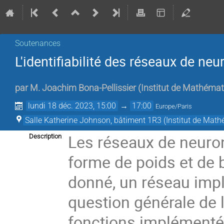
Soutenances
L'identifiabilité des réseaux de n
par
M.
Joachim Bona-Pellissier
(
Institut de Mathémat
lundi 18 déc. 2023, 15:00
→
17:00
Europe/Paris
Salle Katherine Johnson, bâtiment 1R3 (Institut de Mat
Les réseaux de neuro
Description
forme de poids et de 
donné, un réseau imp
question générale de l'i
fonctions implémentée