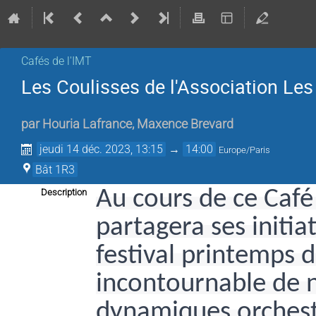
Cafés de l'IMT
Les Coulisses de l'Association Le
par
Houria Lafrance
,
Maxence Brevard
jeudi 14 déc. 2023, 13:15
→
14:00
Europe/Paris
Bât 1R3
Au cours de ce Café
Description
partagera ses initia
festival printemps
incontournable de no
dynamiques orchest