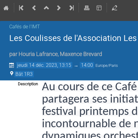
Cafés de l'IMT
Les Coulisses de l'Association Le
par
Houria Lafrance
,
Maxence Brevard
jeudi 14 déc. 2023, 13:15
→
14:00
Europe/Paris
Bât 1R3
Au cours de ce Café
Description
partagera ses initia
festival printemps
incontournable de no
dynamiques orchest