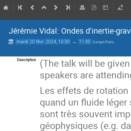
Jérémie Vidal: Ondes d'inertie-gra
mardi 20 févr. 2024, 10:30
→
11:30
Europe/Paris
(The talk will be give
Description
speakers are attendin
Les effets de rotation 
quand un fluide léger 
sont très souvent im
géophysiques (e.g. da