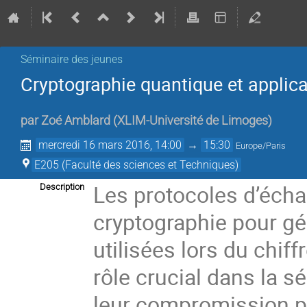
Séminaire des jeunes
Cryptographie quantique et applica
par
Zoé Amblard
(
XLIM-Université de Limoges
)
mercredi 16 mars 2016, 14:00
→
15:30
Europe/Paris
E205 (Faculté des sciences et Techniques)
Les protocoles d’échan
Description
cryptographie pour gén
utilisées lors du chif
rôle crucial dans la s
leur compromission pe