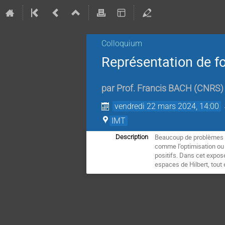
Colloquium
Représentation de f
par
Prof.
Francis BACH
(
CNRS
)
vendredi 22 mars 2024, 14:00
IMT
Beaucoup de problèmes d
Description
comme l’optimisation ou 
positifs. Dans cet expos
espaces de Hilbert, tout 