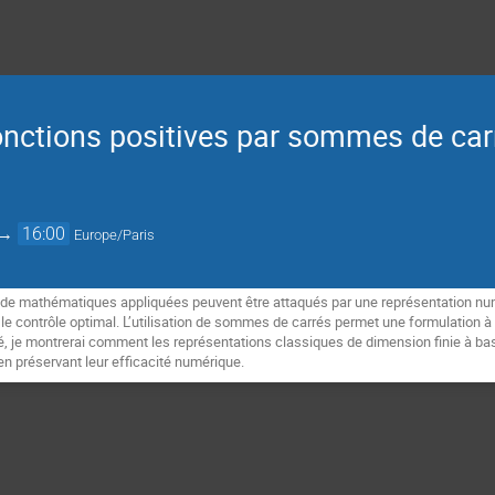
onctions positives par sommes de car
→
16:00
Europe/Paris
e mathématiques appliquées peuvent être attaqués par une représentation num
le contrôle optimal. L’utilisation de sommes de carrés permet une formulation à
é, je montrerai comment les représentations classiques de dimension finie à b
en préservant leur efficacité numérique.