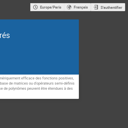
Europe/Paris
Français
S'authentifier
rés
ériquement efficace des fonctions positives,
 base de matrices ou d'opérateurs semi-définis
ase de polynômes peuvent être étendues à des