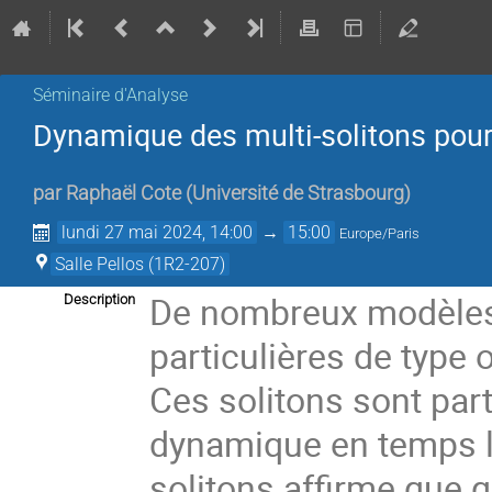
Séminaire d'Analyse
Dynamique des multi-solitons pour
par
Raphaël Cote
(
Université de Strasbourg
)
lundi 27 mai 2024, 14:00
→
15:00
Europe/Paris
Salle Pellos (1R2-207)
De nombreux modèles 
Description
particulières de type 
Ces solitons sont par
dynamique en temps lo
solitons affirme que 