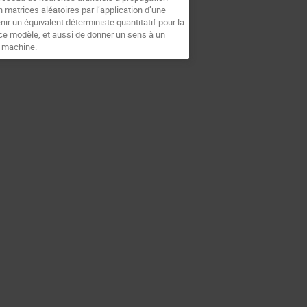
 matrices aléatoires par l’application d’une
ir un équivalent déterministe quantitatif pour la
ce modèle, et aussi de donner un sens à un
e machine.