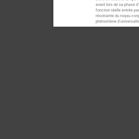
avant lors de sa phase d
fonction réelle entrée p
résolvante du noyau conj
phénomène d’universalit