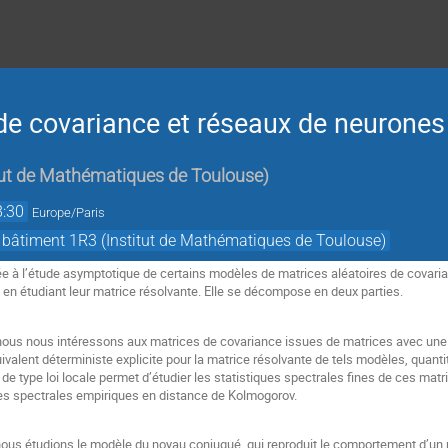
de covariance et réseaux de neurones a
tut de Mathématiques de Toulouse
)
8:30
Europe/Paris
 bâtiment 1R3 (Institut de Mathématiques de Toulouse)
e à l’étude asymptotique de certains modèles de matrices aléatoires de covaria
en étudiant leur matrice résolvante. Elle se décompose en deux parties.
ous nous intéressons aux matrices de covariance issues de matrices avec une 
alent déterministe explicite pour la matrice résolvante de tels modèles, quantit
t de type loi locale permet d’étudier les statistiques spectrales fines de ces mat
 spectrales empiriques en distance de Kolmogorov.
s étudions le modèle du noyau conjugué, qui reproduit le comportement d’un r