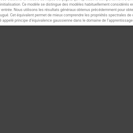
’initialisation. Ce modèle se distingue des modèles habituellement considérés en
ar entrée. Nous utilisons les résultats généraux obtenus précédemment pour obten
ugué. Cet équivalent permet de mieux comprendre les propriétés spectrales de 
é appelé principe d’équivalence gaussienne dans le domaine de l’apprentissag