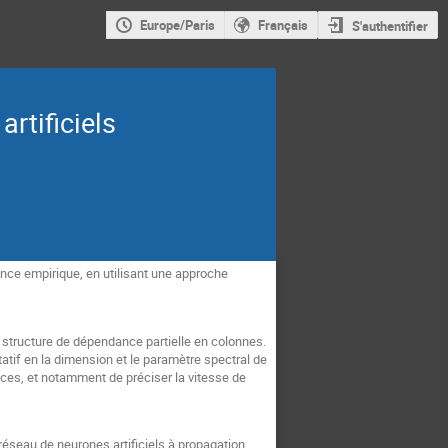
Europe/Paris
Français
S'authentifier
rtificiels
nce empirique, en utilisant une approche
structure de dépendance partielle en colonnes.
atif en la dimension et le paramètre spectral de
rices, et notamment de préciser la vitesse de
éseau de neurones artificiels à propagation