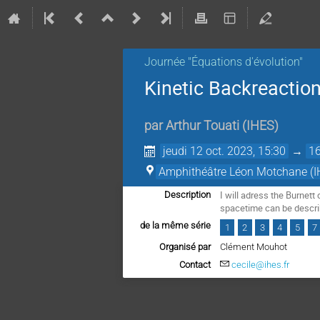
Journée "Équations d'évolution"
Kinetic Backreaction 
par
Arthur Touati
(
IHES
)
jeudi 12 oct. 2023, 15:30
→
16
Amphithéâtre Léon Motchane (I
I will adress the Burnett
Description
spacetime can be describe
de la même série
1
2
3
4
5
7
Organisé par
Clément Mouhot
Contact
cecile@ihes.fr