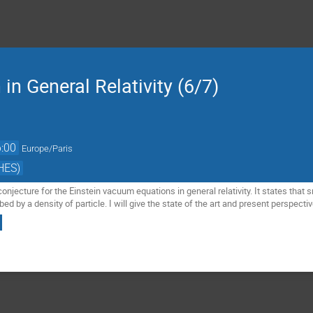
in General Relativity (6/7)
:00
Europe/Paris
HES)
 conjecture for the Einstein vacuum equations in general relativity. It states tha
d by a density of particle. I will give the state of the art and present perspectiv