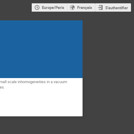
Europe/Paris
Français
S'authentifier
t small scale inhomogeneities in a vacuum
es.