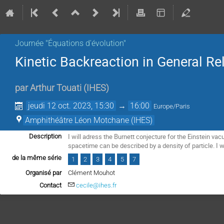
Journée "Équations d'évolution"
Kinetic Backreaction in General Rel
par
Arthur Touati
(
IHES
)
jeudi 12 oct. 2023, 15:30
→
16:00
Europe/Paris
Amphithéâtre Léon Motchane (IHES)
I will adress the Burnett conjecture for the Einstein va
Description
spacetime can be described by a density of particle. I wi
de la même série
1
2
3
4
5
7
Organisé par
Clément Mouhot
Contact
cecile@ihes.fr