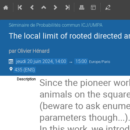
Séminaire de Probabilités commun ICJ/UMPA
The local limit of rooted directed 
par
Olivier Hénard
jeudi 20 juin 2024, 14:00
→
15:00
Europe/Paris
435 (ENS)
Since the pioneer wor
Description
animals on the square
(beware to ask enumer
parameters though...)
In this work, we intro