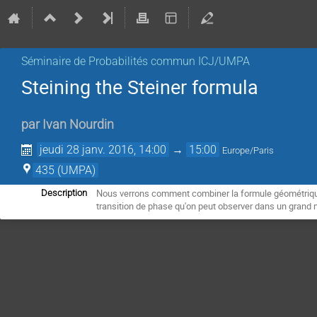
Séminaire de Probabilités commun ICJ/UMPA
Steining the Steiner formula
par
Ivan Nourdin
jeudi 28 janv. 2016, 14:00
→
15:00
Europe/Paris
435 (UMPA)
Nous verrons comment combiner la formule géométrique d
Description
transition de phase qu'on peut observer dans un grand 