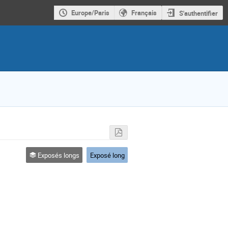
Europe/Paris
Français
S'authentifier
Exposés longs
Exposé long