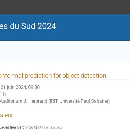
ues du Sud 2024
nformal prediction for object detection
21 juin 2024, 09:30
1h
Auditorium J. Herbrand (IRIT, Université Paul Sabatier)
ateur
Sébastien Gerchinovitz
(
IRT Saint Exupéry
)