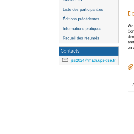
Liste des participant.es
De
Éditions précédentes
We 
Informations pratiques
Con
dim
Recueil des résumés
and
on 
Contacts
jss2024@math.ups-tlse.fr