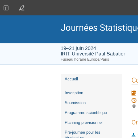
Journées Statistiq
19–21 juin 2024
IRIT, Université Paul Sabatier
Fuseau horaire Europe/Paris
Menu
Co
Accueil
de
l'événement
Inscription
Soumission
Programme scientifique
Or
Planning prévisionnel
Pré-journée pour les
étudiant.es