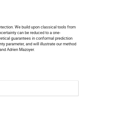
tection. We build upon classical tools from
ncertainty can be reduced to a one-
oretical guarantees in conformal prediction
ty parameter, and will illustrate our method
 and Adrien Mazoyer.