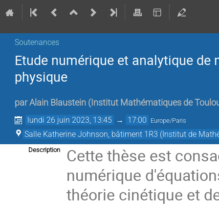
Soutenances
Etude numérique et analytique de 
physique
par
Alain Blaustein
(
Institut Mathématiques de Toulo
lundi 26 juin 2023, 13:45
→
17:00
Europe/Paris
Salle Katherine Johnson, bâtiment 1R3 (Institut de Mat
Cette thèse est consac
Description
numérique d'équations 
théorie cinétique et 