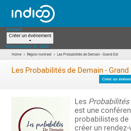
Accueil
Créer un événement
Réservation de salle
»
»
Home
Région nord-est
Les Probabilités de Demain - Grand Est
(vous
êtes
ici)
Les Probabilités de Demain - Grand
Créer un événe
Les
Probabilités
est une conférenc
probabilistes de 
créer un rendez-