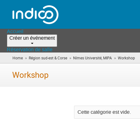
Accueil
Créer un événement
Réservation de salle
»
»
»
Home
Région sud-est & Corse
Nîmes Université, MIPA
Workshop
(v
êt
ici)
Workshop
Cette catégorie est vide.