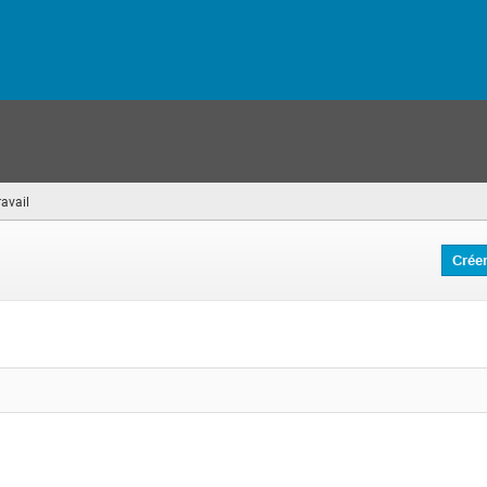
avail
(vous
êtes
ici)
Crée