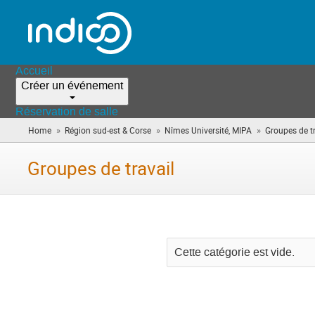
Accueil
Créer un événement
Réservation de salle
»
»
»
Home
Région sud-est & Corse
Nîmes Université, MIPA
Groupes de tr
Groupes de travail
Cette catégorie est vide.