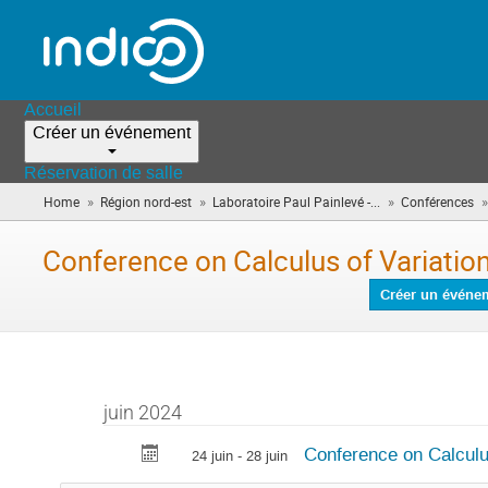
Accueil
Créer un événement
Réservation de salle
»
»
»
»
Home
Région nord-est
Laboratoire Paul Painlevé -...
Conférences
Conference on Calculus of Variations
Créer un événe
juin 2024
Conference on Calculus 
24 juin - 28 juin