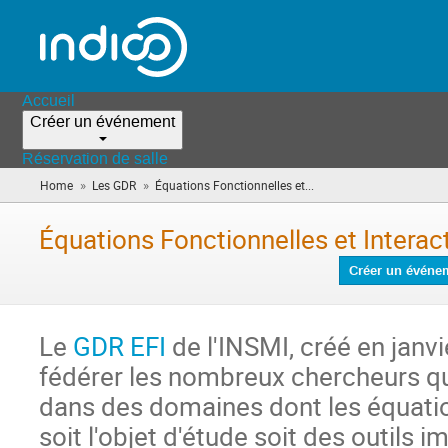
Accueil
Créer un événement
Réservation de salle
»
»
Home
Les GDR
Équations Fonctionnelles et...
(vous
êtes
ici)
Équations Fonctionnelles et Intera
Créer un événe
Le
GDR EFI
de l'INSMI, créé en janvi
fédérer les nombreux chercheurs qui
dans des domaines dont les équatio
soit l'objet d'étude soit des outils 