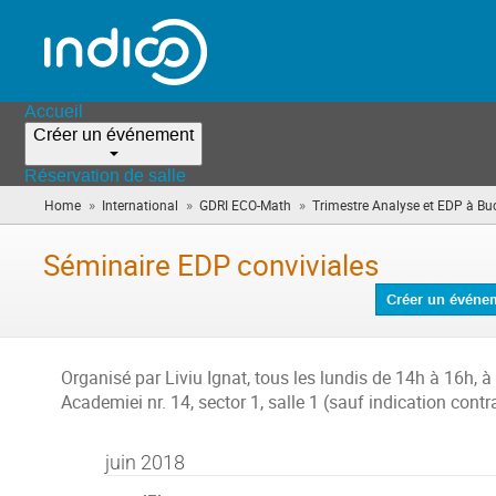
Accueil
Créer un événement
Réservation de salle
»
»
»
Home
International
GDRI ECO-Math
Trimestre Analyse et EDP à Bu
Séminaire EDP conviviales
Créer un événe
Organisé par Liviu Ignat, tous les lundis de 14h à 16h, 
Academiei nr. 14, sector 1, salle 1 (sauf indication contra
juin 2018