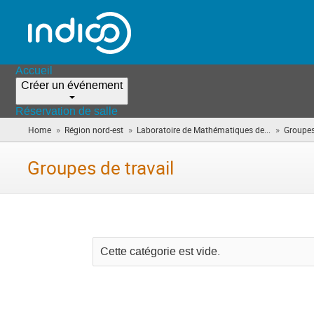
Accueil
Créer un événement
Réservation de salle
»
»
»
Home
Région nord-est
Laboratoire de Mathématiques de...
Groupes
Groupes de travail
Cette catégorie est vide.