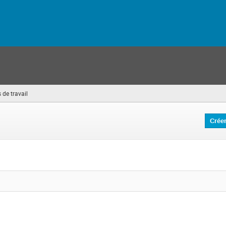
 de travail
(vous
êtes
ici)
Crée