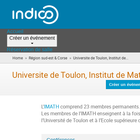
Accueil
Créer un événement
Réservation de salle
»
»
Home
Région sud-est & Corse
Universite de Toulon, Institut de...
(vous
êtes
ici)
Universite de Toulon, Institut de 
Créer un événe
L’
IMATH
comprend 23 membres permanents
Les membres de l’IMATH enseignent à la fois 
l’Université de Toulon et à l’Ecole supérieur