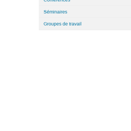
Conférences
Catégories
Séminaires
dans
Université
Groupes de travail
Polytechnique
Hauts-
de-
France
-
CERAMATHS