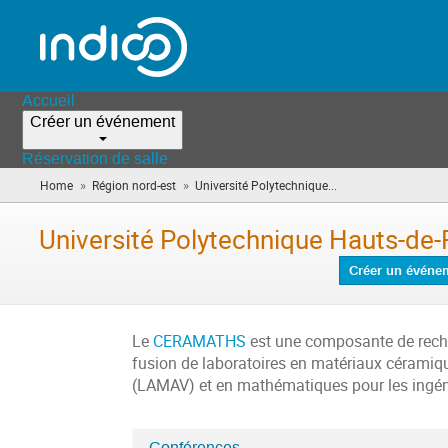
Accueil
Créer un événement
Réservation de salle
»
»
Home
Région nord-est
Université Polytechnique...
(vous
êtes
ici)
Université Polytechnique Hauts-d
Créer un événe
Le
CERAMATHS
est une composante de recher
fusion de laboratoires en matériaux céramiq
(LAMAV) et en mathématiques pour les ingén