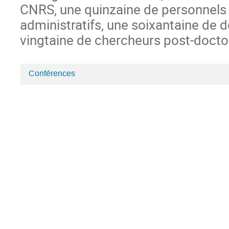
CNRS, une quinzaine de personnels
administratifs, une soixantaine de 
vingtaine de chercheurs post-docto
Conférences
Catégories
dans
Institut
de
mathématiques
de
Marseille