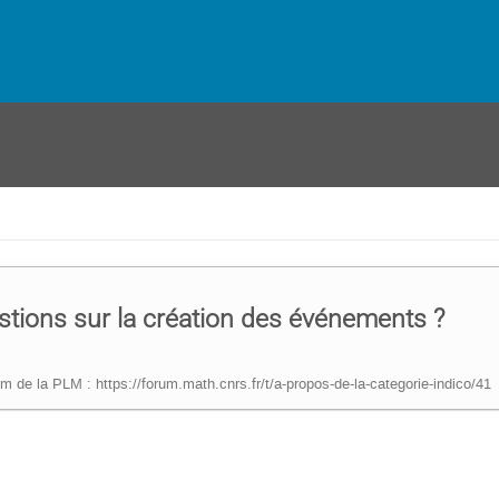
tions sur la création des événements ?
m de la PLM : https://forum.math.cnrs.fr/t/a-propos-de-la-categorie-indico/41