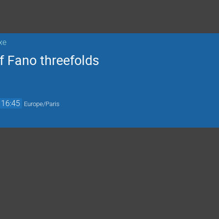
xe
f Fano threefolds
16:45
Europe/Paris