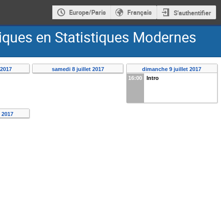
Europe/Paris
Français
S'authentifier
ques en Statistiques Modernes
 2017
samedi 8 juillet 2017
dimanche 9 juillet 2017
16:00
Intro
t 2017