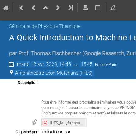
Séminaire de Physique Théorique
A Quick Introduction to Machine L
par
Prof.
Thomas Fischbacher
(
Google Research, Zur
mardi 18 avr. 2023, 14:45
→
15:45
Europe/Paris
Amphithéâtre Léon Motchane (IHES)
Description
Pour être informé des prochains séminaires vous pouvez
comme sujet: "subscribe
seminaire_physique PRENO
(
indiquez vos propres prénom et nom) et laissez le cor
IHES_ML_fischbacher.pdf
Organisé par
Thibault Damour