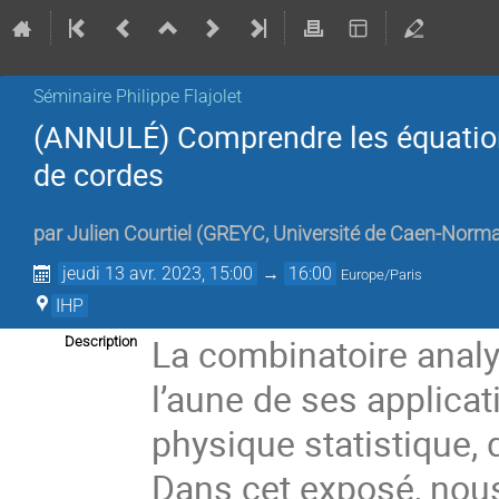
Séminaire Philippe Flajolet
(ANNULÉ) Comprendre les équatio
de cordes
par
Julien Courtiel
(
GREYC, Université de Caen-Norm
jeudi 13 avr. 2023, 15:00
→
16:00
Europe/Paris
IHP
La combinatoire anal
Description
l’aune de ses applicat
physique statistique, 
Dans cet exposé, nous