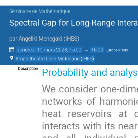
Séminaire de Mathématique
Spectral Gap for Long-Range Intera
par
Angeliki Menegaki
(
IHES
)
vendredi 10 mars 2023, 15:00
→
16:00
Europe/Paris
Amphithéâtre Léon Motchane (IHES)
Probability and analy
Description
We consider one-dime
networks of harmonic
heat reservoirs at d
interacts with its ne
and all individual 