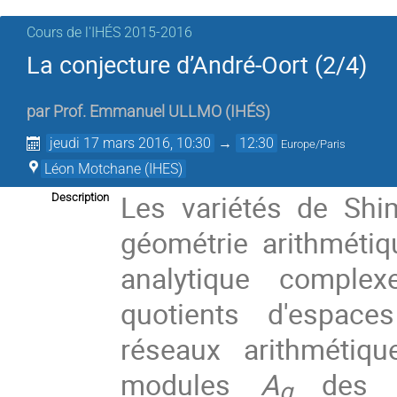
Cours de l'IHÉS­­ 2015-2016
La conjecture d’André-Oort (2/4)
par
Prof.
Emmanuel ULLMO
(
IHÉS
)
jeudi 17 mars 2016, 10:30
→
12:30
Europe/Paris
Léon Motchane (IHES)
Les variétés de Shi
Description
géométrie arithméti
analytique comple
quotients d'espace
réseaux arithmétiqu
modules
A
des va
g