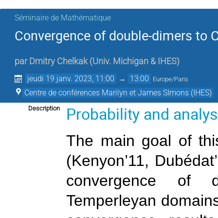
Séminaire de Mathématique
Convergence of double-dimers to 
par
Dmitry Chelkak
(
Univ. Michigan & IHES
)
jeudi 19 janv. 2023, 11:00
→
13:00
Europe/Paris
Centre de conférences Marilyn et James SImons (IHES)
Probability and analy
Description
The main goal of this
(Kenyon’11, Dubédat’
convergence of d
Temperleyan domains 