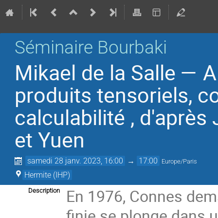
Séminaire Bourbaki
Mikael de la Salle —
produits tensoriels, c
calculabilité , d'après 
et Yuen
samedi 28 janv. 2023, 16:00
→
17:00
Europe/Paris
Hermite (IHP)
En 1976, Connes dem
Description
finie se plonge dans u