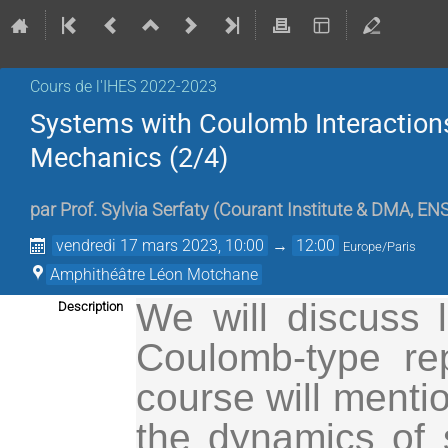
Cours de l'IHES 2022-2023
Systems with Coulomb Interactions 
Mechanics (2/4)
par
Prof.
Sylvia Serfaty
(
Courant Institute & DMA, EN
vendredi 17 mars 2023, 10:00
→
12:00
Europe/Paris
Amphithéâtre Léon Motchane
We will discuss l
Description
Coulomb-type rep
course will mentio
the dynamics of 