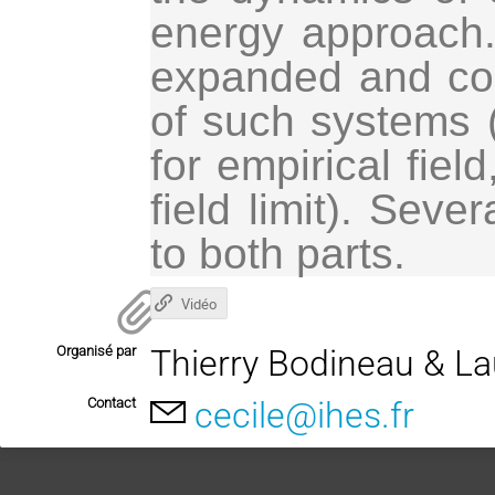
energy approach.
expanded and conc
of such systems (
for empirical fiel
field limit). 
Severa
to both parts.
Vidéo
Organisé par
Thierry Bodineau & L
Contact
cecile@ihes.fr